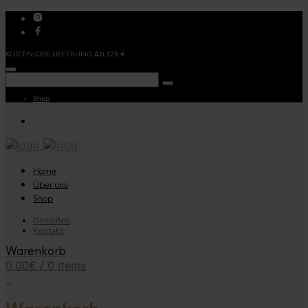
KOSTENLOSE LIEFERUNG AB 125 €
Shop
Home
Über uns
Shop
Genießen
Kontakt
Warenkorb
0.00
€
/ 0 items
0