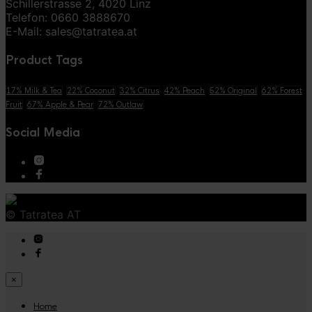
Schillerstrasse 2, 4020 Linz
Telefon: 0660 3888670
E-Mail: sales@tatratea.at
Product Tags
17% Milk & Tea
22% Coconut
32% Citrus
42% Peach
52% Original
62% Forest
Fruit
67% Apple & Pear
72% Outlaw
Social Media
© Tatratea AT
×
Home